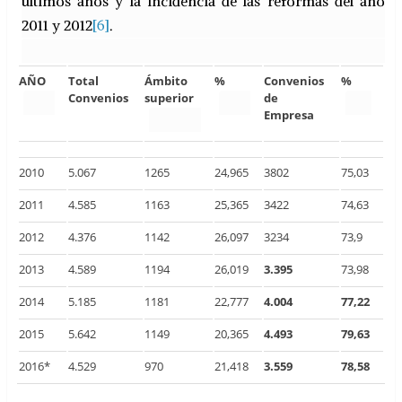
últimos años y la incidencia de las reformas del año
2011 y 2012
[6]
.
AÑO
Total
Ámbito
%
Convenios
%
Convenios
superior
de
Empresa
2010
5.067
1265
24,965
3802
75,03
2011
4.585
1163
25,365
3422
74,63
2012
4.376
1142
26,097
3234
73,9
2013
4.589
1194
26,019
3.395
73,98
2014
5.185
1181
22,777
4.004
77,22
2015
5.642
1149
20,365
4.493
79,63
2016*
4.529
970
21,418
3.559
78,58