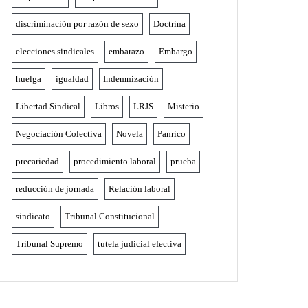
discriminación por razón de sexo
Doctrina
elecciones sindicales
embarazo
Embargo
huelga
igualdad
Indemnización
Libertad Sindical
Libros
LRJS
Misterio
Negociación Colectiva
Novela
Panrico
precariedad
procedimiento laboral
prueba
reducción de jornada
Relación laboral
sindicato
Tribunal Constitucional
Tribunal Supremo
tutela judicial efectiva