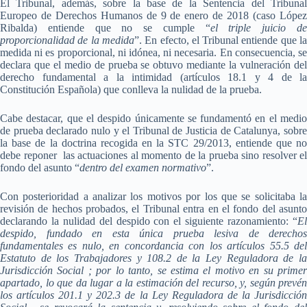
El Tribunal, además, sobre la base de la Sentencia del Tribunal
Europeo de Derechos Humanos de 9 de enero de 2018 (caso López
Ribalda) entiende que no se cumple “
el triple juicio d
proporcionalidad de la medida
”. En efecto, el Tribunal entiende que l
medida ni es proporcional, ni idónea, ni necesaria. En consecuencia, se
declara que el medio de prueba se obtuvo mediante la vulneración del
derecho fundamental a la intimidad (artículos 18.1 y 4 de la
Constitución Española) que conlleva la nulidad de la prueba.
Cabe destacar, que el despido únicamente se fundamentó en el medio
de prueba declarado nulo y el Tribunal de Justicia de Catalunya, sobre
la base de la doctrina recogida en la STC 29/2013, entiende que no
debe reponer las actuaciones al momento de la prueba sino resolver el
fondo del asunto “
dentro del examen normativo
”.
Con posterioridad a analizar los motivos por los que se solicitaba la
revisión de hechos probados, el Tribunal entra en el fondo del asunto
declarando la nulidad del despido con el siguiente razonamiento: “
El
despido, fundado en esta única prueba lesiva de derechos
fundamentales es nulo, en concordancia con los artículos 55.5 del
Estatuto de los Trabajadores y 108.2 de la Ley Reguladora de la
Jurisdicción Social ; por lo tanto, se estima el motivo en su primer
apartado, lo que da lugar a la estimación del recurso, y, según prevén
los artículos 201.1 y 202.3 de la Ley Reguladora de la Jurisdicción