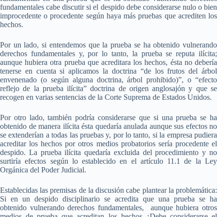
fundamentales cabe discutir si el despido debe considerarse nulo o bien
improcedente o procedente según haya más pruebas que acrediten los
hechos.
Por un lado, si entendemos que la prueba se ha obtenido vulnerando
derechos fundamentales y, por lo tanto, la prueba se reputa ilícita;
aunque hubiera otra prueba que acreditara los hechos, ésta no debería
tenerse en cuenta si aplicamos la doctrina “de los frutos del árbol
envenenado (o según alguna doctrina, árbol prohibido)”, o “efecto
reflejo de la prueba ilícita” doctrina de origen anglosajón y que se
recogen en varias sentencias de la Corte Suprema de Estados Unidos.
Por otro lado, también podría considerarse que si una prueba se ha
obtenido de manera ilícita ésta quedaría anulada aunque sus efectos no
se extenderían a todas las pruebas y, por lo tanto, si la empresa pudiera
acreditar los hechos por otros medios probatorios sería procedente el
despido. La prueba ilícita quedaría excluida del procedimiento y no
surtiría efectos según lo establecido en el artículo 11.1 de la Ley
Orgánica del Poder Judicial.
Establecidas las premisas de la discusión cabe plantear la problemática:
Si en un despido disciplinario se acredita que una prueba se ha
obtenido vulnerando derechos fundamentales, aunque hubiera otros
medios de prueba que acreditan los hechos ¿
Debe considerarse e