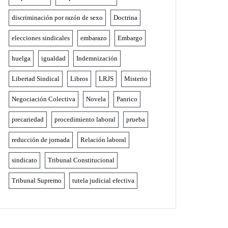
discriminación por razón de sexo
Doctrina
elecciones sindicales
embarazo
Embargo
huelga
igualdad
Indemnización
Libertad Sindical
Libros
LRJS
Misterio
Negociación Colectiva
Novela
Panrico
precariedad
procedimiento laboral
prueba
reducción de jornada
Relación laboral
sindicato
Tribunal Constitucional
Tribunal Supremo
tutela judicial efectiva