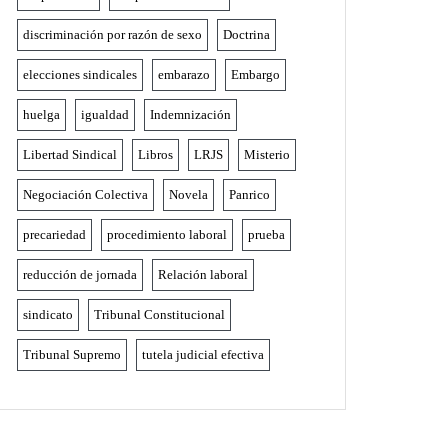
discriminación por razón de sexo
Doctrina
elecciones sindicales
embarazo
Embargo
huelga
igualdad
Indemnización
Libertad Sindical
Libros
LRJS
Misterio
Negociación Colectiva
Novela
Panrico
precariedad
procedimiento laboral
prueba
reducción de jornada
Relación laboral
sindicato
Tribunal Constitucional
Tribunal Supremo
tutela judicial efectiva