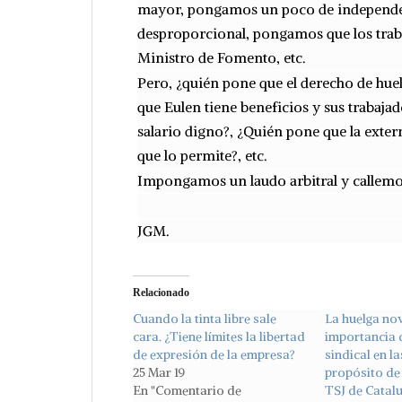
mayor, pongamos un poco de independen
desproporcional, pongamos que los tra
Ministro de Fomento, etc.
Pero, ¿quién pone que el derecho de hu
que Eulen tiene beneficios y sus trabajad
salario digno?, ¿Quién pone que la exter
que lo permite?, etc.
Impongamos un laudo arbitral y callemos
JGM.
Relacionado
Cuando la tinta libre sale
La huelga nov
cara. ¿Tiene límites la libertad
importancia d
de expresión de la empresa?
sindical en l
25 Mar 19
propósito de 
En "Comentario de
TSJ de Catal