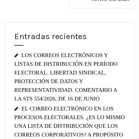
n
d
e
e
Entradas recientes
n
t
LOS CORREOS ELECTRÓNICOS Y
r
LISTAS DE DISTRIBUCIÓN EN PERÍODO
a
ELECTORAL. LIBERTAD SINDICAL,
d
PROTECCIÓN DE DATOS Y
a
REPRESENTATIVIDAD. COMENTARIO A
s
LA STS 554/2026, DE 16 DE JUNIO
EL CORREO ELECTRÓNICO EN LOS
PROCESOS ELECTORALES. ¿ES LO MISMO
UNA LISTA DE DISTRIBUCIÓN QUE LOS
CORREOS CORPORATIVOS? A PROPÓSITO